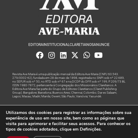
EDITORA
INSTITUCIONAL
CLARETIANOS
ANUNCIE
Revista Ave Maria é uma publicação mensal da Editora Ave-Maria (CNPJ 60.543.
279/0002-62), fundada em 28 de maio de 1898, registrada no SNPI sob nº 22.689,
no SEPJR sob nº 50, no RTD sob nº 67 e na DCDP do DFP, sob nº 199, P. 209/73 BL
ISSN 1980-7872, pertencente à Congregação dos Missionários Claretianos. A
Editora Ave-Maria faz parte do Grupo de Editores Claretianos (Claret Publishing
Group). Bangalore; Barcelona; Buenos Aires; Chennai; Colombo; Dar es Salaam;
Lagos; Macau; Madri; Manila; Owerri; São Paulo; Varsóvia; Yaoundé.
Produção editorial e marketing digital feito com
por Grupo A
Utilizamos dos cookies para registrar as informações sobre sua
Rede
experiência de uso em nosso site, bem como as páginas que
visita para aprimorar e facilitar seus acessos. Para conhecer os
© Todos os Direitos Reservados
tipos de cookies adotados, clique em Definições.