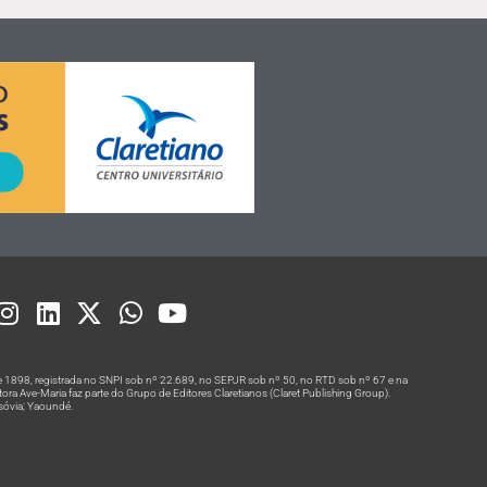
 1898, registrada no SNPI sob nº 22.689, no SEPJR sob nº 50, no RTD sob nº 67 e na
a Ave-Maria faz parte do Grupo de Editores Claretianos (Claret Publishing Group).
rsóvia; Yaoundé.