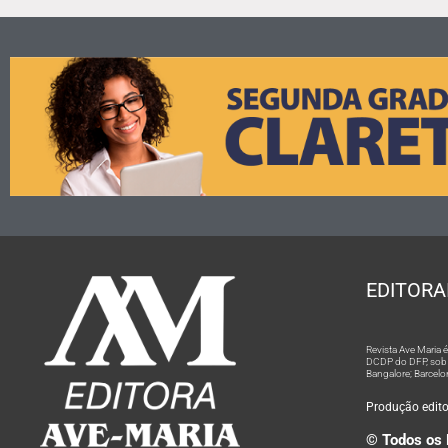
EDITORA
Revista Ave Maria
DCDP do DFP, sob n
Bangalore; Barcelo
Produção editor
© Todos os 