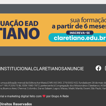
INSTITUCIONAL
CLARETIANOS
ANUNCIE
 é uma publicação mensal da Editora Ave-Maria (CNPJ 60.543. 279/0002-62), fundada em 28 de maio de
º 199, P. 209/73 BL ISSN 1980-7872, pertencente à Congregação dos Missionários Claretianos. A Editor
na; Buenos Aires; Chennai; Colombo; Dar es Salaam; Lagos; Macau; Madri; Manila; Owerri; São Paulo; Va
ial e marketing digital feito com
por Grupo A Rede
Direitos Reservados