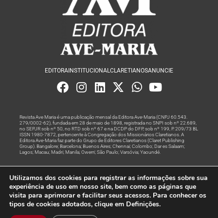
EDITORA
INSTITUCIONAL
CLARETIANOS
ANUNCIE
Revista Ave Maria é uma publicação mensal da Editora Ave-Maria (CNPJ 60.543.
279/0002-62), fundada em 28 de maio de 1898, registrada no SNPI sob nº 22.689,
no SEPJR sob nº 50, no RTD sob nº 67 e na DCDP do DFP, sob nº 199, P. 209/73 BL
ISSN 1980-7872, pertencente à Congregação dos Missionários Claretianos. A
Editora Ave-Maria faz parte do Grupo de Editores Claretianos (Claret Publishing
Group). Bangalore; Barcelona; Buenos Aires; Chennai; Colombo; Dar es Salaam;
Lagos; Macau; Madri; Manila; Owerri; São Paulo; Varsóvia; Yaoundé.
Produção editorial e marketing digital feito com
por Grupo A
Utilizamos dos cookies para registrar as informações sobre sua
Rede
experiência de uso em nosso site, bem como as páginas que
visita para aprimorar e facilitar seus acessos. Para conhecer os
© Todos os Direitos Reservados
tipos de cookies adotados, clique em Definições.