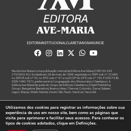
EDITORA
INSTITUCIONAL
CLARETIANOS
ANUNCIE
Revista Ave Maria é uma publicação mensal da Editora Ave-Maria (CNPJ 60.543.
279/0002-62), fundada em 28 de maio de 1898, registrada no SNPI sob nº 22.689,
no SEPJR sob nº 50, no RTD sob nº 67 e na DCDP do DFP, sob nº 199, P. 209/73 BL
ISSN 1980-7872, pertencente à Congregação dos Missionários Claretianos. A
Editora Ave-Maria faz parte do Grupo de Editores Claretianos (Claret Publishing
Group). Bangalore; Barcelona; Buenos Aires; Chennai; Colombo; Dar es Salaam;
Lagos; Macau; Madri; Manila; Owerri; São Paulo; Varsóvia; Yaoundé.
Produção editorial e marketing digital feito com
por Grupo A
Utilizamos dos cookies para registrar as informações sobre sua
Rede
experiência de uso em nosso site, bem como as páginas que
visita para aprimorar e facilitar seus acessos. Para conhecer os
© Todos os Direitos Reservados
tipos de cookies adotados, clique em Definições.