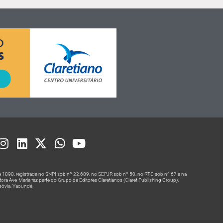
 1898, registrada no SNPI sob nº 22.689, no SEPJR sob nº 50, no RTD sob nº 67 e na
a Ave-Maria faz parte do Grupo de Editores Claretianos (Claret Publishing Group).
rsóvia; Yaoundé.