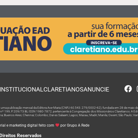
INSTITUCIONAL
CLARETIANOS
ANUNCIE
 é uma publicação mensal da Editora Ave-Maria (CNPJ 60.543. 279/0002-62), fundada em 28 de maio de
º 199, P. 209/73 BL ISSN 1980-7872, pertencente à Congregação dos Missionários Claretianos. A Editor
na; Buenos Aires; Chennai; Colombo; Dar es Salaam; Lagos; Macau; Madri; Manila; Owerri; São Paulo; Va
ial e marketing digital feito com
por Grupo A Rede
Direitos Reservados