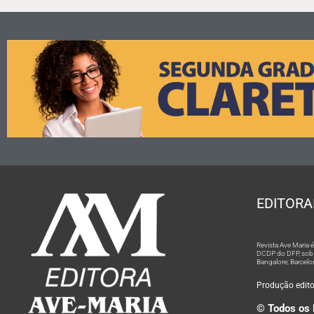
EDITORA
Revista Ave Maria
DCDP do DFP, sob n
Bangalore; Barcelo
Produção editor
© Todos os 