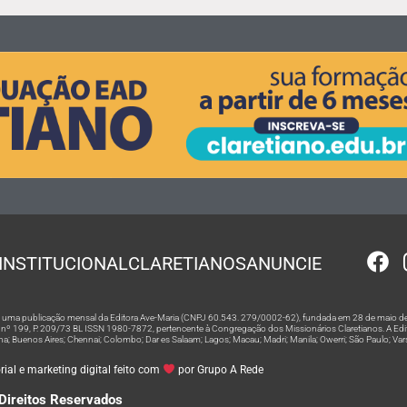
INSTITUCIONAL
CLARETIANOS
ANUNCIE
 é uma publicação mensal da Editora Ave-Maria (CNPJ 60.543. 279/0002-62), fundada em 28 de maio de
º 199, P. 209/73 BL ISSN 1980-7872, pertencente à Congregação dos Missionários Claretianos. A Editor
na; Buenos Aires; Chennai; Colombo; Dar es Salaam; Lagos; Macau; Madri; Manila; Owerri; São Paulo; Va
ial e marketing digital feito com
por Grupo A Rede
Direitos Reservados