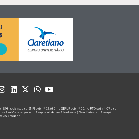
 1898, registrada no SNPI sob nº 22.689, no SEPJR sob nº 50, no RTD sob nº 67 e na
a Ave-Maria faz parte do Grupo de Editores Claretianos (Claret Publishing Group).
rsóvia; Yaoundé.