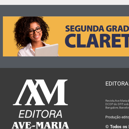
EDITORA
Revista Ave Maria
DCDP do DFP, sob n
Bangalore; Barcelo
Produção editor
© Todos os 