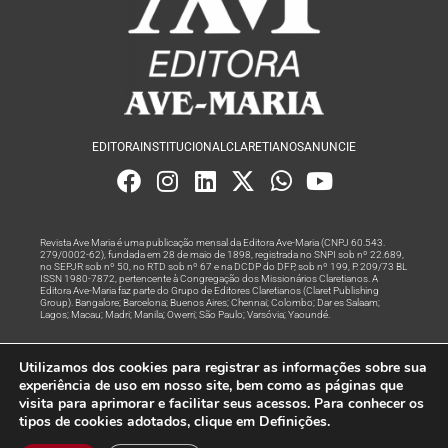
EDITORA
INSTITUCIONAL
CLARETIANOS
ANUNCIE
Revista Ave Maria é uma publicação mensal da Editora Ave-Maria (CNPJ 60.543.
279/0002-62), fundada em 28 de maio de 1898, registrada no SNPI sob nº 22.689,
no SEPJR sob nº 50, no RTD sob nº 67 e na DCDP do DFP, sob nº 199, P. 209/73 BL
ISSN 1980-7872, pertencente à Congregação dos Missionários Claretianos. A
Editora Ave-Maria faz parte do Grupo de Editores Claretianos (Claret Publishing
Group). Bangalore; Barcelona; Buenos Aires; Chennai; Colombo; Dar es Salaam;
Lagos; Macau; Madri; Manila; Owerri; São Paulo; Varsóvia; Yaoundé.
Produção editorial e marketing digital feito com
por Grupo A
Utilizamos dos cookies para registrar as informações sobre sua
Rede
experiência de uso em nosso site, bem como as páginas que
visita para aprimorar e facilitar seus acessos. Para conhecer os
© Todos os Direitos Reservados
tipos de cookies adotados, clique em Definições.