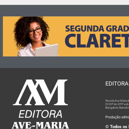
EDITORA
Revista Ave Maria
DCDP do DFP, sob n
Bangalore; Barcelo
Produção editor
© Todos os 