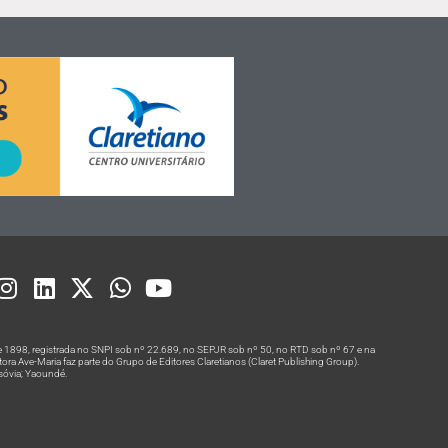
 1898, registrada no SNPI sob nº 22.689, no SEPJR sob nº 50, no RTD sob nº 67 e na
a Ave-Maria faz parte do Grupo de Editores Claretianos (Claret Publishing Group).
rsóvia; Yaoundé.