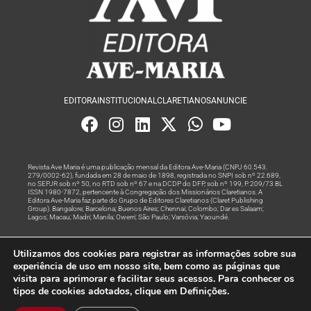
EDITORA
INSTITUCIONAL
CLARETIANOS
ANUNCIE
Revista Ave Maria é uma publicação mensal da Editora Ave-Maria (CNPJ 60.543.
279/0002-62), fundada em 28 de maio de 1898, registrada no SNPI sob nº 22.689,
no SEPJR sob nº 50, no RTD sob nº 67 e na DCDP do DFP, sob nº 199, P. 209/73 BL
ISSN 1980-7872, pertencente à Congregação dos Missionários Claretianos. A
Editora Ave-Maria faz parte do Grupo de Editores Claretianos (Claret Publishing
Group). Bangalore; Barcelona; Buenos Aires; Chennai; Colombo; Dar es Salaam;
Lagos; Macau; Madri; Manila; Owerri; São Paulo; Varsóvia; Yaoundé.
Produção editorial e marketing digital feito com
por Grupo A
Utilizamos dos cookies para registrar as informações sobre sua
Rede
experiência de uso em nosso site, bem como as páginas que
visita para aprimorar e facilitar seus acessos. Para conhecer os
© Todos os Direitos Reservados
tipos de cookies adotados, clique em Definições.