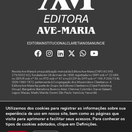
EDITORA
INSTITUCIONAL
CLARETIANOS
ANUNCIE
Revista Ave Maria é uma publicação mensal da Editora Ave-Maria (CNPJ 60.543.
279/0002-62), fundada em 28 de maio de 1898, registrada no SNPI sob nº 22.689,
no SEPJR sob nº 50, no RTD sob nº 67 e na DCDP do DFP, sob nº 199, P. 209/73 BL
ISSN 1980-7872, pertencente à Congregação dos Missionários Claretianos. A
Editora Ave-Maria faz parte do Grupo de Editores Claretianos (Claret Publishing
Group). Bangalore; Barcelona; Buenos Aires; Chennai; Colombo; Dar es Salaam;
Lagos; Macau; Madri; Manila; Owerri; São Paulo; Varsóvia; Yaoundé.
Produção editorial e marketing digital feito com
por Grupo A
Utilizamos dos cookies para registrar as informações sobre sua
Rede
experiência de uso em nosso site, bem como as páginas que
visita para aprimorar e facilitar seus acessos. Para conhecer os
© Todos os Direitos Reservados
tipos de cookies adotados, clique em Definições.