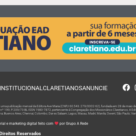
INSTITUCIONAL
CLARETIANOS
ANUNCIE
 é uma publicação mensal da Editora Ave-Maria (CNPJ 60.543. 279/0002-62), fundada em 28 de maio de
º 199, P. 209/73 BL ISSN 1980-7872, pertencente à Congregação dos Missionários Claretianos. A Editor
na; Buenos Aires; Chennai; Colombo; Dar es Salaam; Lagos; Macau; Madri; Manila; Owerri; São Paulo; Va
ial e marketing digital feito com
por Grupo A Rede
Direitos Reservados