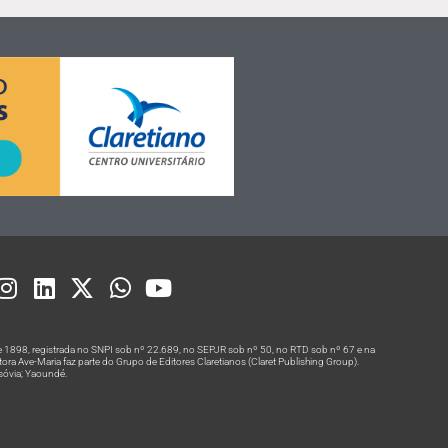
 1898, registrada no SNPI sob nº 22.689, no SEPJR sob nº 50, no RTD sob nº 67 e na
a Ave-Maria faz parte do Grupo de Editores Claretianos (Claret Publishing Group).
rsóvia; Yaoundé.