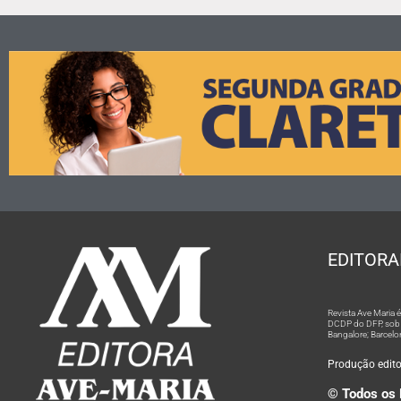
EDITORA
Revista Ave Maria
DCDP do DFP, sob n
Bangalore; Barcelo
Produção editor
© Todos os 