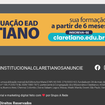
INSTITUCIONAL
CLARETIANOS
ANUNCIE
 é uma publicação mensal da Editora Ave-Maria (CNPJ 60.543. 279/0002-62), fundada em 28 de maio de
º 199, P. 209/73 BL ISSN 1980-7872, pertencente à Congregação dos Missionários Claretianos. A Editor
na; Buenos Aires; Chennai; Colombo; Dar es Salaam; Lagos; Macau; Madri; Manila; Owerri; São Paulo; Va
ial e marketing digital feito com
por Grupo A Rede
Direitos Reservados