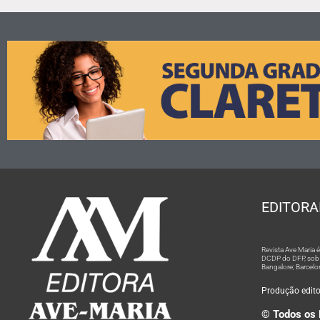
EDITORA
Revista Ave Maria
DCDP do DFP, sob n
Bangalore; Barcelo
Produção editor
© Todos os 