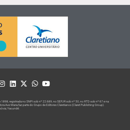
 1898, registrada no SNPI sob nº 22.689, no SEPJR sob nº 50, no RTD sob nº 67 e na
a Ave-Maria faz parte do Grupo de Editores Claretianos (Claret Publishing Group).
rsóvia; Yaoundé.