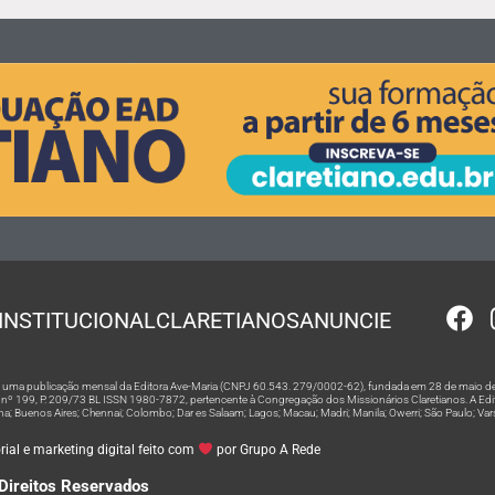
INSTITUCIONAL
CLARETIANOS
ANUNCIE
 é uma publicação mensal da Editora Ave-Maria (CNPJ 60.543. 279/0002-62), fundada em 28 de maio de
º 199, P. 209/73 BL ISSN 1980-7872, pertencente à Congregação dos Missionários Claretianos. A Editor
na; Buenos Aires; Chennai; Colombo; Dar es Salaam; Lagos; Macau; Madri; Manila; Owerri; São Paulo; Va
ial e marketing digital feito com
por Grupo A Rede
Direitos Reservados