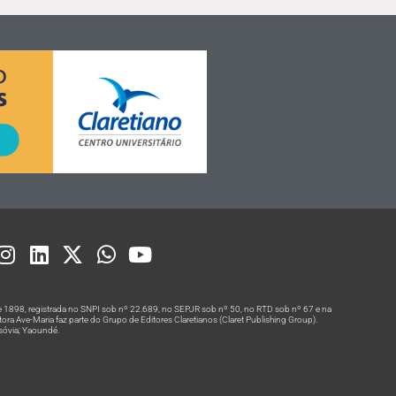
 1898, registrada no SNPI sob nº 22.689, no SEPJR sob nº 50, no RTD sob nº 67 e na
a Ave-Maria faz parte do Grupo de Editores Claretianos (Claret Publishing Group).
rsóvia; Yaoundé.