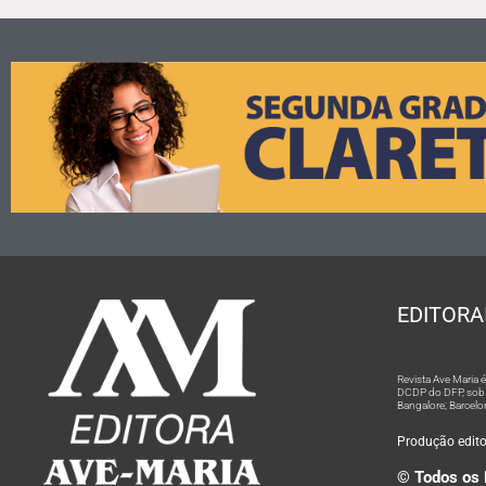
EDITORA
Revista Ave Maria
DCDP do DFP, sob n
Bangalore; Barcelo
Produção editor
© Todos os 