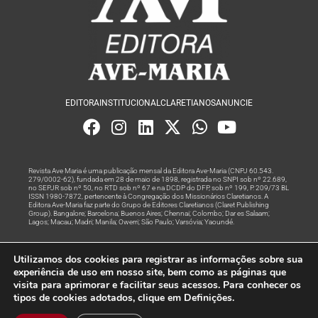
EDITORA
INSTITUCIONAL
CLARETIANOS
ANUNCIE
Revista Ave Maria é uma publicação mensal da Editora Ave-Maria (CNPJ 60.543.
279/0002-62), fundada em 28 de maio de 1898, registrada no SNPI sob nº 22.689,
no SEPJR sob nº 50, no RTD sob nº 67 e na DCDP do DFP, sob nº 199, P. 209/73 BL
ISSN 1980-7872, pertencente à Congregação dos Missionários Claretianos. A
Editora Ave-Maria faz parte do Grupo de Editores Claretianos (Claret Publishing
Group). Bangalore; Barcelona; Buenos Aires; Chennai; Colombo; Dar es Salaam;
Lagos; Macau; Madri; Manila; Owerri; São Paulo; Varsóvia; Yaoundé.
Produção editorial e marketing digital feito com
por Grupo A
Utilizamos dos cookies para registrar as informações sobre sua
Rede
experiência de uso em nosso site, bem como as páginas que
visita para aprimorar e facilitar seus acessos. Para conhecer os
© Todos os Direitos Reservados
tipos de cookies adotados, clique em Definições.