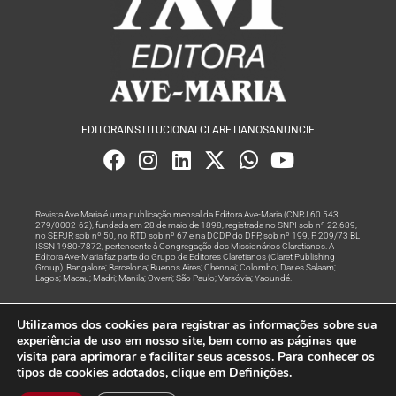
EDITORA
INSTITUCIONAL
CLARETIANOS
ANUNCIE
Revista Ave Maria é uma publicação mensal da Editora Ave-Maria (CNPJ 60.543.
279/0002-62), fundada em 28 de maio de 1898, registrada no SNPI sob nº 22.689,
no SEPJR sob nº 50, no RTD sob nº 67 e na DCDP do DFP, sob nº 199, P. 209/73 BL
ISSN 1980-7872, pertencente à Congregação dos Missionários Claretianos. A
Editora Ave-Maria faz parte do Grupo de Editores Claretianos (Claret Publishing
Group). Bangalore; Barcelona; Buenos Aires; Chennai; Colombo; Dar es Salaam;
Lagos; Macau; Madri; Manila; Owerri; São Paulo; Varsóvia; Yaoundé.
Produção editorial e marketing digital feito com
por Grupo A
Utilizamos dos cookies para registrar as informações sobre sua
Rede
experiência de uso em nosso site, bem como as páginas que
visita para aprimorar e facilitar seus acessos. Para conhecer os
© Todos os Direitos Reservados
tipos de cookies adotados, clique em Definições.