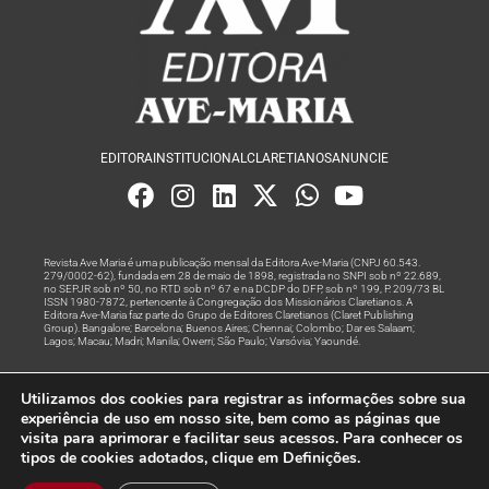
EDITORA
INSTITUCIONAL
CLARETIANOS
ANUNCIE
Revista Ave Maria é uma publicação mensal da Editora Ave-Maria (CNPJ 60.543.
279/0002-62), fundada em 28 de maio de 1898, registrada no SNPI sob nº 22.689,
no SEPJR sob nº 50, no RTD sob nº 67 e na DCDP do DFP, sob nº 199, P. 209/73 BL
ISSN 1980-7872, pertencente à Congregação dos Missionários Claretianos. A
Editora Ave-Maria faz parte do Grupo de Editores Claretianos (Claret Publishing
Group). Bangalore; Barcelona; Buenos Aires; Chennai; Colombo; Dar es Salaam;
Lagos; Macau; Madri; Manila; Owerri; São Paulo; Varsóvia; Yaoundé.
Produção editorial e marketing digital feito com
por Grupo A
Utilizamos dos cookies para registrar as informações sobre sua
Rede
experiência de uso em nosso site, bem como as páginas que
visita para aprimorar e facilitar seus acessos. Para conhecer os
© Todos os Direitos Reservados
tipos de cookies adotados, clique em Definições.