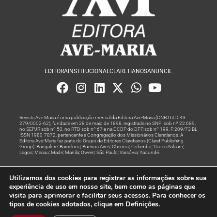
EDITORA
INSTITUCIONAL
CLARETIANOS
ANUNCIE
Revista Ave Maria é uma publicação mensal da Editora Ave-Maria (CNPJ 60.543.
279/0002-62), fundada em 28 de maio de 1898, registrada no SNPI sob nº 22.689,
no SEPJR sob nº 50, no RTD sob nº 67 e na DCDP do DFP, sob nº 199, P. 209/73 BL
ISSN 1980-7872, pertencente à Congregação dos Missionários Claretianos. A
Editora Ave-Maria faz parte do Grupo de Editores Claretianos (Claret Publishing
Group). Bangalore; Barcelona; Buenos Aires; Chennai; Colombo; Dar es Salaam;
Lagos; Macau; Madri; Manila; Owerri; São Paulo; Varsóvia; Yaoundé.
Produção editorial e marketing digital feito com
por Grupo A
Utilizamos dos cookies para registrar as informações sobre sua
Rede
experiência de uso em nosso site, bem como as páginas que
visita para aprimorar e facilitar seus acessos. Para conhecer os
© Todos os Direitos Reservados
tipos de cookies adotados, clique em Definições.