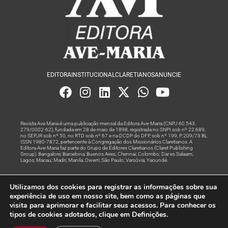
EDITORA
INSTITUCIONAL
CLARETIANOS
ANUNCIE
Revista Ave Maria é uma publicação mensal da Editora Ave-Maria (CNPJ 60.543.
279/0002-62), fundada em 28 de maio de 1898, registrada no SNPI sob nº 22.689,
no SEPJR sob nº 50, no RTD sob nº 67 e na DCDP do DFP, sob nº 199, P. 209/73 BL
ISSN 1980-7872, pertencente à Congregação dos Missionários Claretianos. A
Editora Ave-Maria faz parte do Grupo de Editores Claretianos (Claret Publishing
Group). Bangalore; Barcelona; Buenos Aires; Chennai; Colombo; Dar es Salaam;
Lagos; Macau; Madri; Manila; Owerri; São Paulo; Varsóvia; Yaoundé.
Produção editorial e marketing digital feito com
por Grupo A
Utilizamos dos cookies para registrar as informações sobre sua
Rede
experiência de uso em nosso site, bem como as páginas que
visita para aprimorar e facilitar seus acessos. Para conhecer os
© Todos os Direitos Reservados
tipos de cookies adotados, clique em Definições.