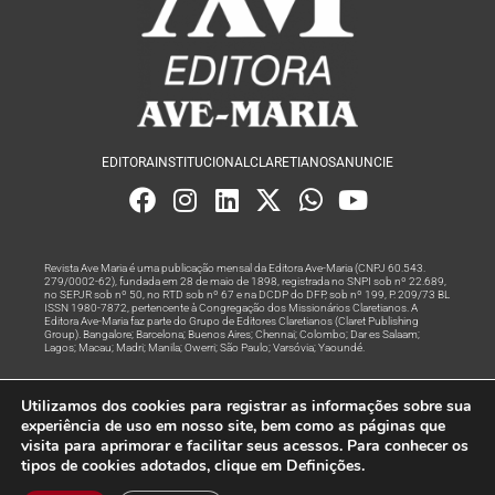
EDITORA
INSTITUCIONAL
CLARETIANOS
ANUNCIE
Revista Ave Maria é uma publicação mensal da Editora Ave-Maria (CNPJ 60.543.
279/0002-62), fundada em 28 de maio de 1898, registrada no SNPI sob nº 22.689,
no SEPJR sob nº 50, no RTD sob nº 67 e na DCDP do DFP, sob nº 199, P. 209/73 BL
ISSN 1980-7872, pertencente à Congregação dos Missionários Claretianos. A
Editora Ave-Maria faz parte do Grupo de Editores Claretianos (Claret Publishing
Group). Bangalore; Barcelona; Buenos Aires; Chennai; Colombo; Dar es Salaam;
Lagos; Macau; Madri; Manila; Owerri; São Paulo; Varsóvia; Yaoundé.
Produção editorial e marketing digital feito com
por Grupo A
Utilizamos dos cookies para registrar as informações sobre sua
Rede
experiência de uso em nosso site, bem como as páginas que
visita para aprimorar e facilitar seus acessos. Para conhecer os
© Todos os Direitos Reservados
tipos de cookies adotados, clique em Definições.