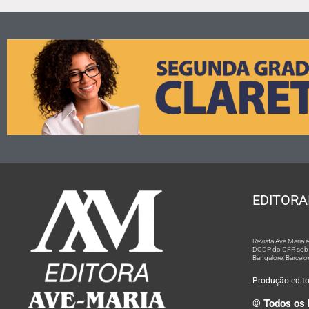
EDITORA
Revista Ave Maria
DCDP do DFP, sob n
Bangalore; Barcelo
Produção editor
© Todos os 