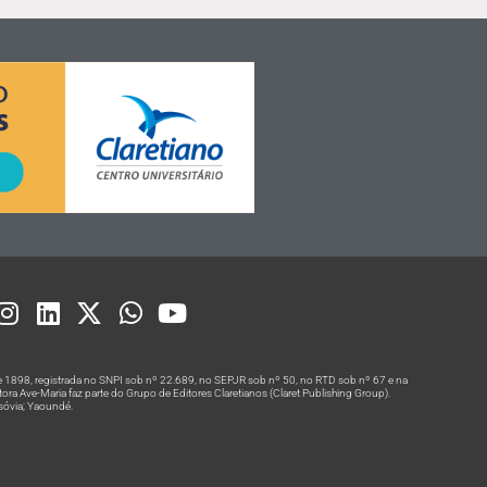
 1898, registrada no SNPI sob nº 22.689, no SEPJR sob nº 50, no RTD sob nº 67 e na
a Ave-Maria faz parte do Grupo de Editores Claretianos (Claret Publishing Group).
rsóvia; Yaoundé.