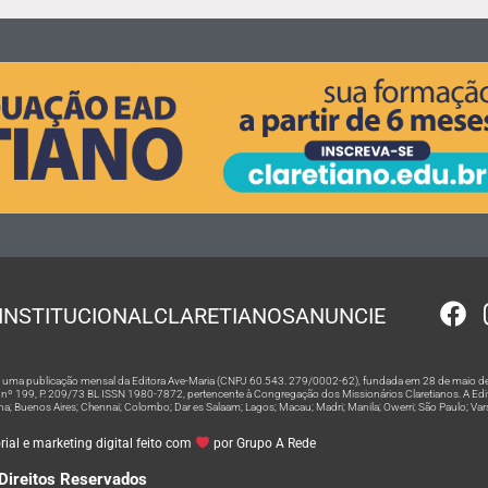
INSTITUCIONAL
CLARETIANOS
ANUNCIE
 é uma publicação mensal da Editora Ave-Maria (CNPJ 60.543. 279/0002-62), fundada em 28 de maio de
º 199, P. 209/73 BL ISSN 1980-7872, pertencente à Congregação dos Missionários Claretianos. A Editor
na; Buenos Aires; Chennai; Colombo; Dar es Salaam; Lagos; Macau; Madri; Manila; Owerri; São Paulo; Va
ial e marketing digital feito com
por Grupo A Rede
Direitos Reservados