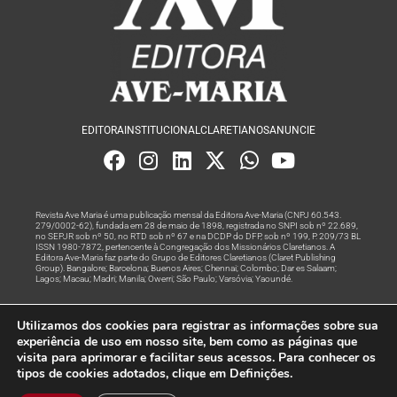
EDITORA
INSTITUCIONAL
CLARETIANOS
ANUNCIE
Revista Ave Maria é uma publicação mensal da Editora Ave-Maria (CNPJ 60.543.
279/0002-62), fundada em 28 de maio de 1898, registrada no SNPI sob nº 22.689,
no SEPJR sob nº 50, no RTD sob nº 67 e na DCDP do DFP, sob nº 199, P. 209/73 BL
ISSN 1980-7872, pertencente à Congregação dos Missionários Claretianos. A
Editora Ave-Maria faz parte do Grupo de Editores Claretianos (Claret Publishing
Group). Bangalore; Barcelona; Buenos Aires; Chennai; Colombo; Dar es Salaam;
Lagos; Macau; Madri; Manila; Owerri; São Paulo; Varsóvia; Yaoundé.
Produção editorial e marketing digital feito com
por Grupo A
Utilizamos dos cookies para registrar as informações sobre sua
Rede
experiência de uso em nosso site, bem como as páginas que
visita para aprimorar e facilitar seus acessos. Para conhecer os
© Todos os Direitos Reservados
tipos de cookies adotados, clique em Definições.