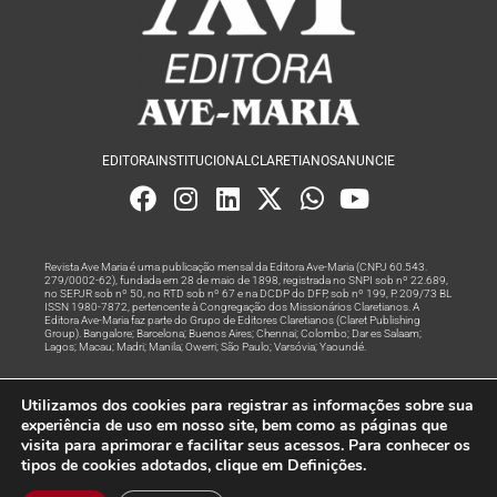
EDITORA
INSTITUCIONAL
CLARETIANOS
ANUNCIE
Revista Ave Maria é uma publicação mensal da Editora Ave-Maria (CNPJ 60.543.
279/0002-62), fundada em 28 de maio de 1898, registrada no SNPI sob nº 22.689,
no SEPJR sob nº 50, no RTD sob nº 67 e na DCDP do DFP, sob nº 199, P. 209/73 BL
ISSN 1980-7872, pertencente à Congregação dos Missionários Claretianos. A
Editora Ave-Maria faz parte do Grupo de Editores Claretianos (Claret Publishing
Group). Bangalore; Barcelona; Buenos Aires; Chennai; Colombo; Dar es Salaam;
Lagos; Macau; Madri; Manila; Owerri; São Paulo; Varsóvia; Yaoundé.
Produção editorial e marketing digital feito com
por Grupo A
Utilizamos dos cookies para registrar as informações sobre sua
Rede
experiência de uso em nosso site, bem como as páginas que
visita para aprimorar e facilitar seus acessos. Para conhecer os
© Todos os Direitos Reservados
tipos de cookies adotados, clique em Definições.