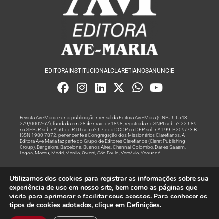
EDITORA
INSTITUCIONAL
CLARETIANOS
ANUNCIE
Revista Ave Maria é uma publicação mensal da Editora Ave-Maria (CNPJ 60.543.
279/0002-62), fundada em 28 de maio de 1898, registrada no SNPI sob nº 22.689,
no SEPJR sob nº 50, no RTD sob nº 67 e na DCDP do DFP, sob nº 199, P. 209/73 BL
ISSN 1980-7872, pertencente à Congregação dos Missionários Claretianos. A
Editora Ave-Maria faz parte do Grupo de Editores Claretianos (Claret Publishing
Group). Bangalore; Barcelona; Buenos Aires; Chennai; Colombo; Dar es Salaam;
Lagos; Macau; Madri; Manila; Owerri; São Paulo; Varsóvia; Yaoundé.
Produção editorial e marketing digital feito com
por Grupo A
Utilizamos dos cookies para registrar as informações sobre sua
Rede
experiência de uso em nosso site, bem como as páginas que
visita para aprimorar e facilitar seus acessos. Para conhecer os
© Todos os Direitos Reservados
tipos de cookies adotados, clique em Definições.