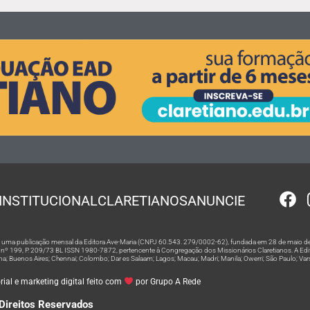
INSTITUCIONAL
CLARETIANOS
ANUNCIE
 é uma publicação mensal da Editora Ave-Maria (CNPJ 60.543. 279/0002-62), fundada em 28 de maio de
º 199, P. 209/73 BL ISSN 1980-7872, pertencente à Congregação dos Missionários Claretianos. A Editor
na; Buenos Aires; Chennai; Colombo; Dar es Salaam; Lagos; Macau; Madri; Manila; Owerri; São Paulo; Va
ial e marketing digital feito com
por Grupo A Rede
Direitos Reservados