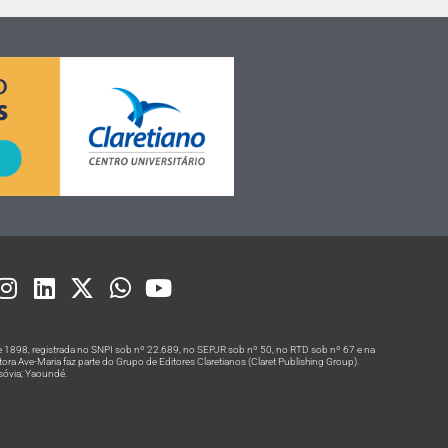
 1898, registrada no SNPI sob nº 22.689, no SEPJR sob nº 50, no RTD sob nº 67 e na
a Ave-Maria faz parte do Grupo de Editores Claretianos (Claret Publishing Group).
rsóvia; Yaoundé.