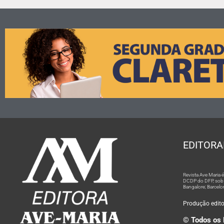
EDITORA
Revista Ave Maria
DCDP do DFP, sob n
Bangalore; Barcelo
Produção editor
© Todos os 