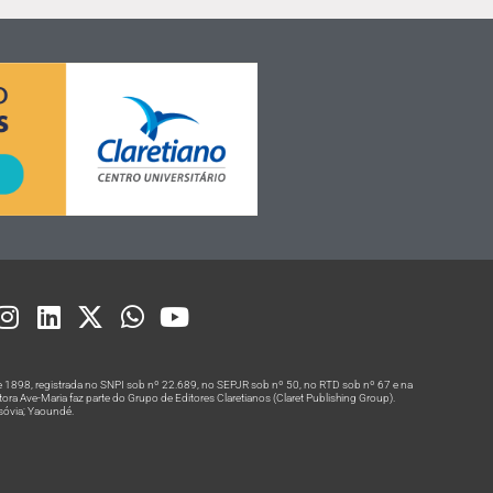
 1898, registrada no SNPI sob nº 22.689, no SEPJR sob nº 50, no RTD sob nº 67 e na
a Ave-Maria faz parte do Grupo de Editores Claretianos (Claret Publishing Group).
rsóvia; Yaoundé.