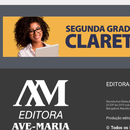
EDITORA
Revista Ave Maria
DCDP do DFP, sob n
Bangalore; Barcelo
Produção editor
© Todos os 