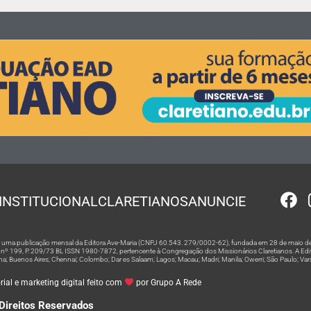
INSTITUCIONAL
CLARETIANOS
ANUNCIE
 é uma publicação mensal da Editora Ave-Maria (CNPJ 60.543. 279/0002-62), fundada em 28 de maio de
º 199, P. 209/73 BL ISSN 1980-7872, pertencente à Congregação dos Missionários Claretianos. A Editor
na; Buenos Aires; Chennai; Colombo; Dar es Salaam; Lagos; Macau; Madri; Manila; Owerri; São Paulo; Va
ial e marketing digital feito com
por Grupo A Rede
Direitos Reservados