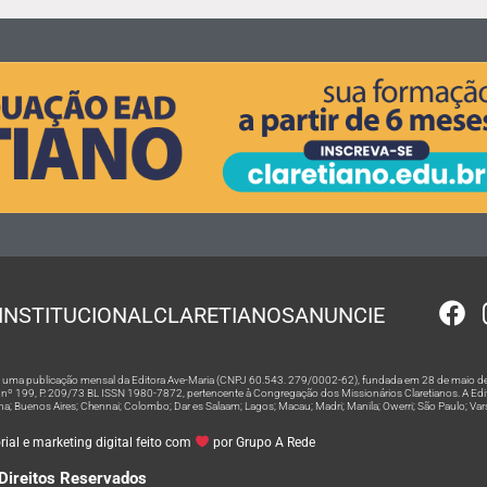
INSTITUCIONAL
CLARETIANOS
ANUNCIE
 é uma publicação mensal da Editora Ave-Maria (CNPJ 60.543. 279/0002-62), fundada em 28 de maio de
º 199, P. 209/73 BL ISSN 1980-7872, pertencente à Congregação dos Missionários Claretianos. A Editor
na; Buenos Aires; Chennai; Colombo; Dar es Salaam; Lagos; Macau; Madri; Manila; Owerri; São Paulo; Va
ial e marketing digital feito com
por Grupo A Rede
Direitos Reservados