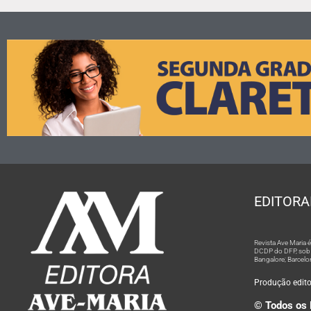
EDITORA
Revista Ave Maria
DCDP do DFP, sob n
Bangalore; Barcelo
Produção editor
© Todos os 