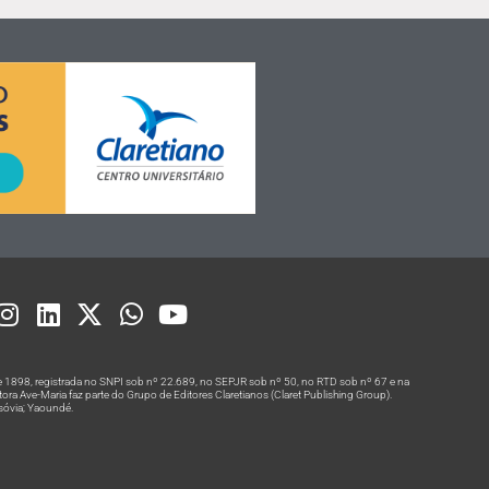
 1898, registrada no SNPI sob nº 22.689, no SEPJR sob nº 50, no RTD sob nº 67 e na
a Ave-Maria faz parte do Grupo de Editores Claretianos (Claret Publishing Group).
rsóvia; Yaoundé.