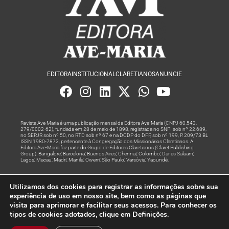
EDITORA
INSTITUCIONAL
CLARETIANOS
ANUNCIE
Revista Ave Maria é uma publicação mensal da Editora Ave-Maria (CNPJ 60.543.
279/0002-62), fundada em 28 de maio de 1898, registrada no SNPI sob nº 22.689,
no SEPJR sob nº 50, no RTD sob nº 67 e na DCDP do DFP, sob nº 199, P. 209/73 BL
ISSN 1980-7872, pertencente à Congregação dos Missionários Claretianos. A
Editora Ave-Maria faz parte do Grupo de Editores Claretianos (Claret Publishing
Group). Bangalore; Barcelona; Buenos Aires; Chennai; Colombo; Dar es Salaam;
Lagos; Macau; Madri; Manila; Owerri; São Paulo; Varsóvia; Yaoundé.
Produção editorial e marketing digital feito com
por Grupo A
Utilizamos dos cookies para registrar as informações sobre sua
Rede
experiência de uso em nosso site, bem como as páginas que
visita para aprimorar e facilitar seus acessos. Para conhecer os
© Todos os Direitos Reservados
tipos de cookies adotados, clique em Definições.