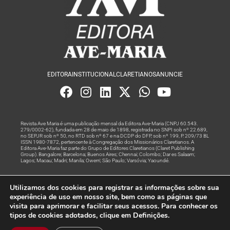
EDITORA
INSTITUCIONAL
CLARETIANOS
ANUNCIE
Revista Ave Maria é uma publicação mensal da Editora Ave-Maria (CNPJ 60.543.
279/0002-62), fundada em 28 de maio de 1898, registrada no SNPI sob nº 22.689,
no SEPJR sob nº 50, no RTD sob nº 67 e na DCDP do DFP, sob nº 199, P. 209/73 BL
ISSN 1980-7872, pertencente à Congregação dos Missionários Claretianos. A
Editora Ave-Maria faz parte do Grupo de Editores Claretianos (Claret Publishing
Group). Bangalore; Barcelona; Buenos Aires; Chennai; Colombo; Dar es Salaam;
Lagos; Macau; Madri; Manila; Owerri; São Paulo; Varsóvia; Yaoundé.
Produção editorial e marketing digital feito com
por Grupo A
Utilizamos dos cookies para registrar as informações sobre sua
Rede
experiência de uso em nosso site, bem como as páginas que
visita para aprimorar e facilitar seus acessos. Para conhecer os
© Todos os Direitos Reservados
tipos de cookies adotados, clique em Definições.