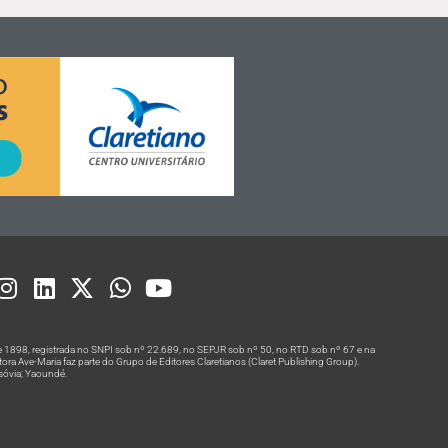
 1898, registrada no SNPI sob nº 22.689, no SEPJR sob nº 50, no RTD sob nº 67 e na
a Ave-Maria faz parte do Grupo de Editores Claretianos (Claret Publishing Group).
rsóvia; Yaoundé.