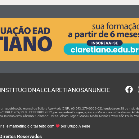
INSTITUCIONAL
CLARETIANOS
ANUNCIE
 é uma publicação mensal da Editora Ave-Maria (CNPJ 60.543. 279/0002-62), fundada em 28 de maio de
º 199, P. 209/73 BL ISSN 1980-7872, pertencente à Congregação dos Missionários Claretianos. A Editor
na; Buenos Aires; Chennai; Colombo; Dar es Salaam; Lagos; Macau; Madri; Manila; Owerri; São Paulo; Va
ial e marketing digital feito com
por Grupo A Rede
Direitos Reservados