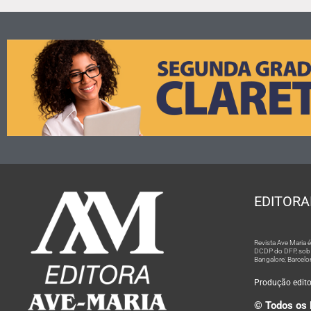
EDITORA
Revista Ave Maria
DCDP do DFP, sob n
Bangalore; Barcelo
Produção editor
© Todos os 