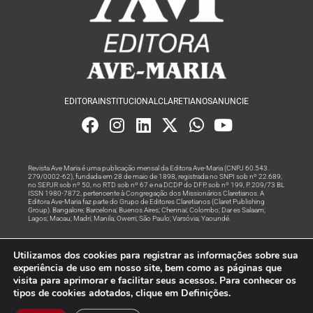
EDITORA
INSTITUCIONAL
CLARETIANOS
ANUNCIE
Revista Ave Maria é uma publicação mensal da Editora Ave-Maria (CNPJ 60.543.
279/0002-62), fundada em 28 de maio de 1898, registrada no SNPI sob nº 22.689,
no SEPJR sob nº 50, no RTD sob nº 67 e na DCDP do DFP, sob nº 199, P. 209/73 BL
ISSN 1980-7872, pertencente à Congregação dos Missionários Claretianos. A
Editora Ave-Maria faz parte do Grupo de Editores Claretianos (Claret Publishing
Group). Bangalore; Barcelona; Buenos Aires; Chennai; Colombo; Dar es Salaam;
Lagos; Macau; Madri; Manila; Owerri; São Paulo; Varsóvia; Yaoundé.
Produção editorial e marketing digital feito com
por Grupo A
Utilizamos dos cookies para registrar as informações sobre sua
Rede
experiência de uso em nosso site, bem como as páginas que
visita para aprimorar e facilitar seus acessos. Para conhecer os
© Todos os Direitos Reservados
tipos de cookies adotados, clique em Definições.