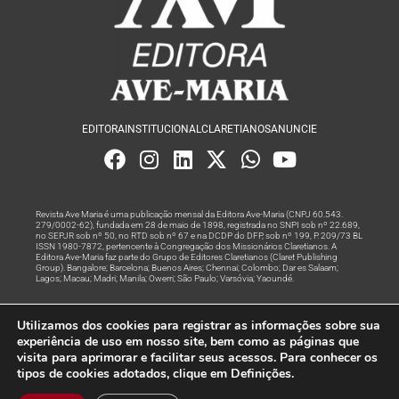
EDITORA
INSTITUCIONAL
CLARETIANOS
ANUNCIE
Revista Ave Maria é uma publicação mensal da Editora Ave-Maria (CNPJ 60.543.
279/0002-62), fundada em 28 de maio de 1898, registrada no SNPI sob nº 22.689,
no SEPJR sob nº 50, no RTD sob nº 67 e na DCDP do DFP, sob nº 199, P. 209/73 BL
ISSN 1980-7872, pertencente à Congregação dos Missionários Claretianos. A
Editora Ave-Maria faz parte do Grupo de Editores Claretianos (Claret Publishing
Group). Bangalore; Barcelona; Buenos Aires; Chennai; Colombo; Dar es Salaam;
Lagos; Macau; Madri; Manila; Owerri; São Paulo; Varsóvia; Yaoundé.
Produção editorial e marketing digital feito com
por Grupo A
Utilizamos dos cookies para registrar as informações sobre sua
Rede
experiência de uso em nosso site, bem como as páginas que
visita para aprimorar e facilitar seus acessos. Para conhecer os
© Todos os Direitos Reservados
tipos de cookies adotados, clique em Definições.