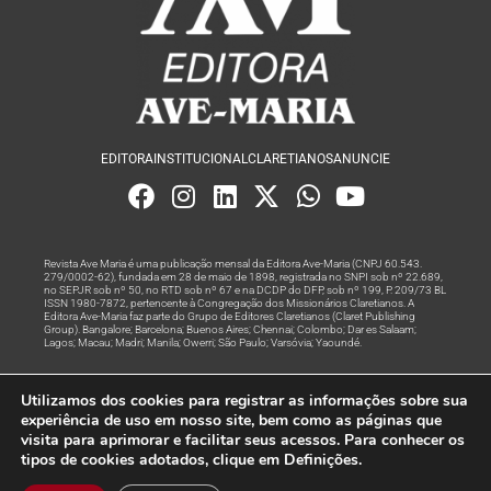
EDITORA
INSTITUCIONAL
CLARETIANOS
ANUNCIE
Revista Ave Maria é uma publicação mensal da Editora Ave-Maria (CNPJ 60.543.
279/0002-62), fundada em 28 de maio de 1898, registrada no SNPI sob nº 22.689,
no SEPJR sob nº 50, no RTD sob nº 67 e na DCDP do DFP, sob nº 199, P. 209/73 BL
ISSN 1980-7872, pertencente à Congregação dos Missionários Claretianos. A
Editora Ave-Maria faz parte do Grupo de Editores Claretianos (Claret Publishing
Group). Bangalore; Barcelona; Buenos Aires; Chennai; Colombo; Dar es Salaam;
Lagos; Macau; Madri; Manila; Owerri; São Paulo; Varsóvia; Yaoundé.
Produção editorial e marketing digital feito com
por Grupo A
Utilizamos dos cookies para registrar as informações sobre sua
Rede
experiência de uso em nosso site, bem como as páginas que
visita para aprimorar e facilitar seus acessos. Para conhecer os
© Todos os Direitos Reservados
tipos de cookies adotados, clique em Definições.