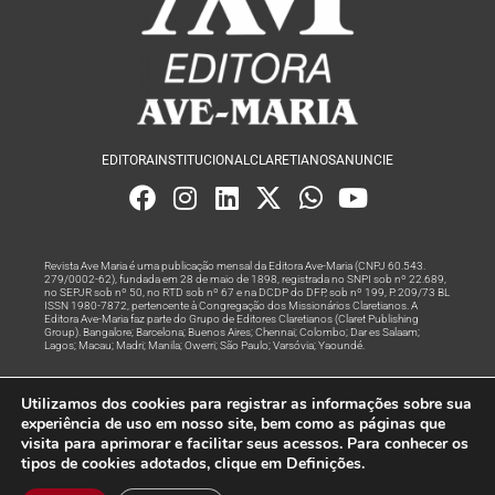
EDITORA
INSTITUCIONAL
CLARETIANOS
ANUNCIE
Revista Ave Maria é uma publicação mensal da Editora Ave-Maria (CNPJ 60.543.
279/0002-62), fundada em 28 de maio de 1898, registrada no SNPI sob nº 22.689,
no SEPJR sob nº 50, no RTD sob nº 67 e na DCDP do DFP, sob nº 199, P. 209/73 BL
ISSN 1980-7872, pertencente à Congregação dos Missionários Claretianos. A
Editora Ave-Maria faz parte do Grupo de Editores Claretianos (Claret Publishing
Group). Bangalore; Barcelona; Buenos Aires; Chennai; Colombo; Dar es Salaam;
Lagos; Macau; Madri; Manila; Owerri; São Paulo; Varsóvia; Yaoundé.
Produção editorial e marketing digital feito com
por Grupo A
Utilizamos dos cookies para registrar as informações sobre sua
Rede
experiência de uso em nosso site, bem como as páginas que
visita para aprimorar e facilitar seus acessos. Para conhecer os
© Todos os Direitos Reservados
tipos de cookies adotados, clique em Definições.