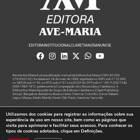
EDITORA
INSTITUCIONAL
CLARETIANOS
ANUNCIE
Revista Ave Maria é uma publicação mensal da Editora Ave-Maria (CNPJ 60.543.
279/0002-62), fundada em 28 de maio de 1898, registrada no SNPI sob nº 22.689,
no SEPJR sob nº 50, no RTD sob nº 67 e na DCDP do DFP, sob nº 199, P. 209/73 BL
ISSN 1980-7872, pertencente à Congregação dos Missionários Claretianos. A
Editora Ave-Maria faz parte do Grupo de Editores Claretianos (Claret Publishing
Group). Bangalore; Barcelona; Buenos Aires; Chennai; Colombo; Dar es Salaam;
Lagos; Macau; Madri; Manila; Owerri; São Paulo; Varsóvia; Yaoundé.
Produção editorial e marketing digital feito com
por Grupo A
Utilizamos dos cookies para registrar as informações sobre sua
Rede
experiência de uso em nosso site, bem como as páginas que
visita para aprimorar e facilitar seus acessos. Para conhecer os
© Todos os Direitos Reservados
tipos de cookies adotados, clique em Definições.