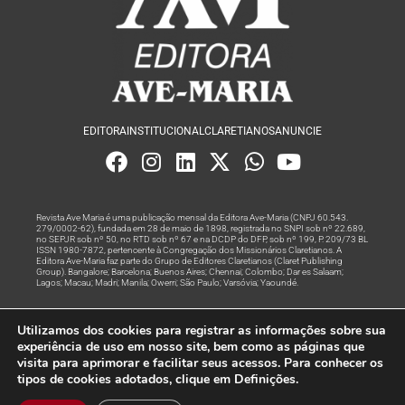
EDITORA
INSTITUCIONAL
CLARETIANOS
ANUNCIE
Revista Ave Maria é uma publicação mensal da Editora Ave-Maria (CNPJ 60.543.
279/0002-62), fundada em 28 de maio de 1898, registrada no SNPI sob nº 22.689,
no SEPJR sob nº 50, no RTD sob nº 67 e na DCDP do DFP, sob nº 199, P. 209/73 BL
ISSN 1980-7872, pertencente à Congregação dos Missionários Claretianos. A
Editora Ave-Maria faz parte do Grupo de Editores Claretianos (Claret Publishing
Group). Bangalore; Barcelona; Buenos Aires; Chennai; Colombo; Dar es Salaam;
Lagos; Macau; Madri; Manila; Owerri; São Paulo; Varsóvia; Yaoundé.
Produção editorial e marketing digital feito com
por Grupo A
Utilizamos dos cookies para registrar as informações sobre sua
Rede
experiência de uso em nosso site, bem como as páginas que
visita para aprimorar e facilitar seus acessos. Para conhecer os
© Todos os Direitos Reservados
tipos de cookies adotados, clique em Definições.