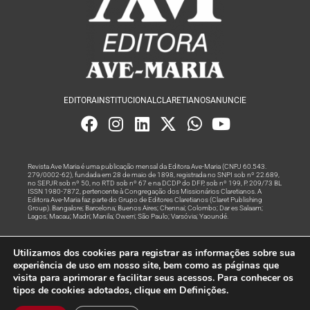
EDITORA
INSTITUCIONAL
CLARETIANOS
ANUNCIE
Revista Ave Maria é uma publicação mensal da Editora Ave-Maria (CNPJ 60.543.
279/0002-62), fundada em 28 de maio de 1898, registrada no SNPI sob nº 22.689,
no SEPJR sob nº 50, no RTD sob nº 67 e na DCDP do DFP, sob nº 199, P. 209/73 BL
ISSN 1980-7872, pertencente à Congregação dos Missionários Claretianos. A
Editora Ave-Maria faz parte do Grupo de Editores Claretianos (Claret Publishing
Group). Bangalore; Barcelona; Buenos Aires; Chennai; Colombo; Dar es Salaam;
Lagos; Macau; Madri; Manila; Owerri; São Paulo; Varsóvia; Yaoundé.
Produção editorial e marketing digital feito com
por Grupo A
Utilizamos dos cookies para registrar as informações sobre sua
Rede
experiência de uso em nosso site, bem como as páginas que
visita para aprimorar e facilitar seus acessos. Para conhecer os
© Todos os Direitos Reservados
tipos de cookies adotados, clique em Definições.