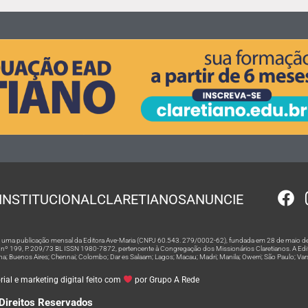
INSTITUCIONAL
CLARETIANOS
ANUNCIE
 é uma publicação mensal da Editora Ave-Maria (CNPJ 60.543. 279/0002-62), fundada em 28 de maio de
º 199, P. 209/73 BL ISSN 1980-7872, pertencente à Congregação dos Missionários Claretianos. A Editor
na; Buenos Aires; Chennai; Colombo; Dar es Salaam; Lagos; Macau; Madri; Manila; Owerri; São Paulo; Va
ial e marketing digital feito com
por Grupo A Rede
Direitos Reservados