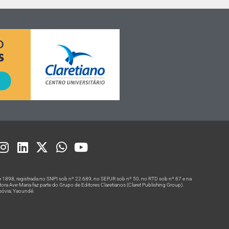
 1898, registrada no SNPI sob nº 22.689, no SEPJR sob nº 50, no RTD sob nº 67 e na
a Ave-Maria faz parte do Grupo de Editores Claretianos (Claret Publishing Group).
rsóvia; Yaoundé.