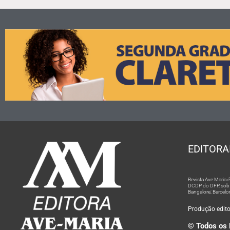
EDITORA
Revista Ave Maria
DCDP do DFP, sob n
Bangalore; Barcelo
Produção editor
© Todos os 