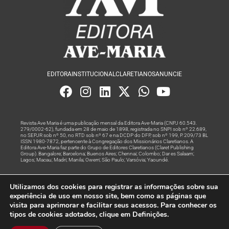
EDITORA
INSTITUCIONAL
CLARETIANOS
ANUNCIE
Revista Ave Maria é uma publicação mensal da Editora Ave-Maria (CNPJ 60.543.
279/0002-62), fundada em 28 de maio de 1898, registrada no SNPI sob nº 22.689,
no SEPJR sob nº 50, no RTD sob nº 67 e na DCDP do DFP, sob nº 199, P. 209/73 BL
ISSN 1980-7872, pertencente à Congregação dos Missionários Claretianos. A
Editora Ave-Maria faz parte do Grupo de Editores Claretianos (Claret Publishing
Group). Bangalore; Barcelona; Buenos Aires; Chennai; Colombo; Dar es Salaam;
Lagos; Macau; Madri; Manila; Owerri; São Paulo; Varsóvia; Yaoundé.
Produção editorial e marketing digital feito com
por Grupo A
Utilizamos dos cookies para registrar as informações sobre sua
Rede
experiência de uso em nosso site, bem como as páginas que
visita para aprimorar e facilitar seus acessos. Para conhecer os
© Todos os Direitos Reservados
tipos de cookies adotados, clique em Definições.