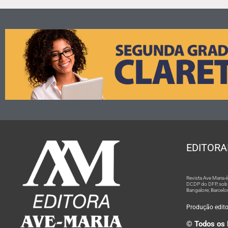
EDITORA
Revista Ave Maria
DCDP do DFP, sob n
Bangalore; Barcelo
Produção editor
© Todos os 