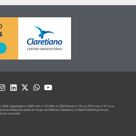
 1898, registrada no SNPI sob nº 22.689, no SEPJR sob nº 50, no RTD sob nº 67 e na
a Ave-Maria faz parte do Grupo de Editores Claretianos (Claret Publishing Group).
rsóvia; Yaoundé.