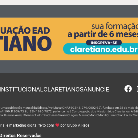
INSTITUCIONAL
CLARETIANOS
ANUNCIE
 é uma publicação mensal da Editora Ave-Maria (CNPJ 60.543. 279/0002-62), fundada em 28 de maio de
º 199, P. 209/73 BL ISSN 1980-7872, pertencente à Congregação dos Missionários Claretianos. A Editor
na; Buenos Aires; Chennai; Colombo; Dar es Salaam; Lagos; Macau; Madri; Manila; Owerri; São Paulo; Va
ial e marketing digital feito com
por Grupo A Rede
Direitos Reservados