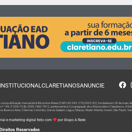
INSTITUCIONAL
CLARETIANOS
ANUNCIE
 é uma publicação mensal da Editora Ave-Maria (CNPJ 60.543. 279/0002-62), fundada em 28 de maio de
º 199, P. 209/73 BL ISSN 1980-7872, pertencente à Congregação dos Missionários Claretianos. A Editor
na; Buenos Aires; Chennai; Colombo; Dar es Salaam; Lagos; Macau; Madri; Manila; Owerri; São Paulo; Va
ial e marketing digital feito com
por Grupo A Rede
Direitos Reservados