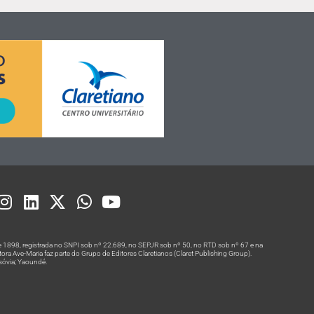
 1898, registrada no SNPI sob nº 22.689, no SEPJR sob nº 50, no RTD sob nº 67 e na
a Ave-Maria faz parte do Grupo de Editores Claretianos (Claret Publishing Group).
rsóvia; Yaoundé.