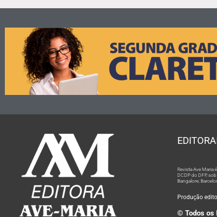
EDITORA
Revista Ave Maria
DCDP do DFP, sob n
Bangalore; Barcelo
Produção editor
© Todos os 