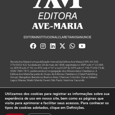
EDITORA
INSTITUCIONAL
CLARETIANOS
ANUNCIE
Revista Ave Maria é uma publicação mensal da Editora Ave-Maria (CNPJ 60.543.
279/0002-62), fundada em 28 de maio de 1898, registrada no SNPI sob nº 22.689,
no SEPJR sob nº 50, no RTD sob nº 67 e na DCDP do DFP, sob nº 199, P. 209/73 BL
ISSN 1980-7872, pertencente à Congregação dos Missionários Claretianos. A
Editora Ave-Maria faz parte do Grupo de Editores Claretianos (Claret Publishing
Group). Bangalore; Barcelona; Buenos Aires; Chennai; Colombo; Dar es Salaam;
Lagos; Macau; Madri; Manila; Owerri; São Paulo; Varsóvia; Yaoundé.
Produção editorial e marketing digital feito com
por Grupo A
Utilizamos dos cookies para registrar as informações sobre sua
Rede
experiência de uso em nosso site, bem como as páginas que
visita para aprimorar e facilitar seus acessos. Para conhecer os
© Todos os Direitos Reservados
tipos de cookies adotados, clique em Definições.