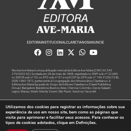
EDITORA
INSTITUCIONAL
CLARETIANOS
ANUNCIE
Revista Ave Maria é uma publicação mensal da Editora Ave-Maria (CNPJ 60.543.
279/0002-62), fundada em 28 de maio de 1898, registrada no SNPI sob nº 22.689,
no SEPJR sob nº 50, no RTD sob nº 67 e na DCDP do DFP, sob nº 199, P. 209/73 BL
ISSN 1980-7872, pertencente à Congregação dos Missionários Claretianos. A
Editora Ave-Maria faz parte do Grupo de Editores Claretianos (Claret Publishing
Group). Bangalore; Barcelona; Buenos Aires; Chennai; Colombo; Dar es Salaam;
Lagos; Macau; Madri; Manila; Owerri; São Paulo; Varsóvia; Yaoundé.
Produção editorial e marketing digital feito com
por Grupo A
Utilizamos dos cookies para registrar as informações sobre sua
Rede
experiência de uso em nosso site, bem como as páginas que
visita para aprimorar e facilitar seus acessos. Para conhecer os
© Todos os Direitos Reservados
tipos de cookies adotados, clique em Definições.