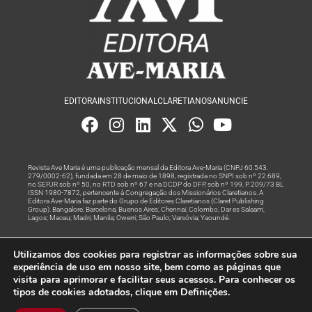
EDITORA
INSTITUCIONAL
CLARETIANOS
ANUNCIE
Revista Ave Maria é uma publicação mensal da Editora Ave-Maria (CNPJ 60.543.
279/0002-62), fundada em 28 de maio de 1898, registrada no SNPI sob nº 22.689,
no SEPJR sob nº 50, no RTD sob nº 67 e na DCDP do DFP, sob nº 199, P. 209/73 BL
ISSN 1980-7872, pertencente à Congregação dos Missionários Claretianos. A
Editora Ave-Maria faz parte do Grupo de Editores Claretianos (Claret Publishing
Group). Bangalore; Barcelona; Buenos Aires; Chennai; Colombo; Dar es Salaam;
Lagos; Macau; Madri; Manila; Owerri; São Paulo; Varsóvia; Yaoundé.
Produção editorial e marketing digital feito com
por Grupo A
Utilizamos dos cookies para registrar as informações sobre sua
Rede
experiência de uso em nosso site, bem como as páginas que
visita para aprimorar e facilitar seus acessos. Para conhecer os
© Todos os Direitos Reservados
tipos de cookies adotados, clique em Definições.