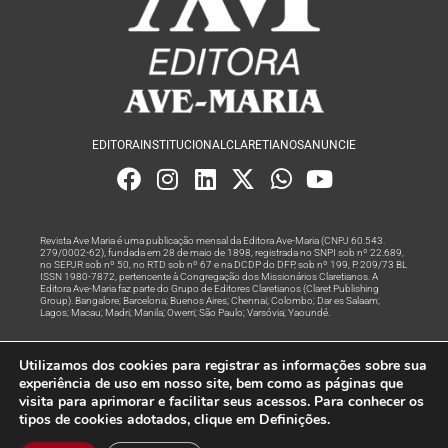
EDITORA
INSTITUCIONAL
CLARETIANOS
ANUNCIE
Revista Ave Maria é uma publicação mensal da Editora Ave-Maria (CNPJ 60.543.
279/0002-62), fundada em 28 de maio de 1898, registrada no SNPI sob nº 22.689,
no SEPJR sob nº 50, no RTD sob nº 67 e na DCDP do DFP, sob nº 199, P. 209/73 BL
ISSN 1980-7872, pertencente à Congregação dos Missionários Claretianos. A
Editora Ave-Maria faz parte do Grupo de Editores Claretianos (Claret Publishing
Group). Bangalore; Barcelona; Buenos Aires; Chennai; Colombo; Dar es Salaam;
Lagos; Macau; Madri; Manila; Owerri; São Paulo; Varsóvia; Yaoundé.
Produção editorial e marketing digital feito com
por Grupo A
Utilizamos dos cookies para registrar as informações sobre sua
Rede
experiência de uso em nosso site, bem como as páginas que
visita para aprimorar e facilitar seus acessos. Para conhecer os
© Todos os Direitos Reservados
tipos de cookies adotados, clique em Definições.