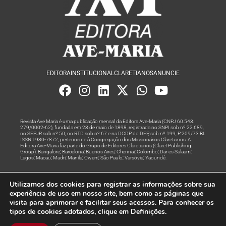
EDITORA
INSTITUCIONAL
CLARETIANOS
ANUNCIE
Revista Ave Maria é uma publicação mensal da Editora Ave-Maria (CNPJ 60.543.
279/0002-62), fundada em 28 de maio de 1898, registrada no SNPI sob nº 22.689,
no SEPJR sob nº 50, no RTD sob nº 67 e na DCDP do DFP, sob nº 199, P. 209/73 BL
ISSN 1980-7872, pertencente à Congregação dos Missionários Claretianos. A
Editora Ave-Maria faz parte do Grupo de Editores Claretianos (Claret Publishing
Group). Bangalore; Barcelona; Buenos Aires; Chennai; Colombo; Dar es Salaam;
Lagos; Macau; Madri; Manila; Owerri; São Paulo; Varsóvia; Yaoundé.
Produção editorial e marketing digital feito com
por Grupo A
Utilizamos dos cookies para registrar as informações sobre sua
Rede
experiência de uso em nosso site, bem como as páginas que
visita para aprimorar e facilitar seus acessos. Para conhecer os
© Todos os Direitos Reservados
tipos de cookies adotados, clique em Definições.