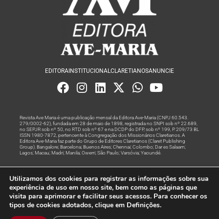
EDITORA
INSTITUCIONAL
CLARETIANOS
ANUNCIE
Revista Ave Maria é uma publicação mensal da Editora Ave-Maria (CNPJ 60.543.
279/0002-62), fundada em 28 de maio de 1898, registrada no SNPI sob nº 22.689,
no SEPJR sob nº 50, no RTD sob nº 67 e na DCDP do DFP, sob nº 199, P. 209/73 BL
ISSN 1980-7872, pertencente à Congregação dos Missionários Claretianos. A
Editora Ave-Maria faz parte do Grupo de Editores Claretianos (Claret Publishing
Group). Bangalore; Barcelona; Buenos Aires; Chennai; Colombo; Dar es Salaam;
Lagos; Macau; Madri; Manila; Owerri; São Paulo; Varsóvia; Yaoundé.
Produção editorial e marketing digital feito com
por Grupo A
Utilizamos dos cookies para registrar as informações sobre sua
Rede
experiência de uso em nosso site, bem como as páginas que
visita para aprimorar e facilitar seus acessos. Para conhecer os
© Todos os Direitos Reservados
tipos de cookies adotados, clique em Definições.