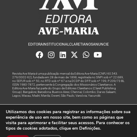
EDITORA
INSTITUCIONAL
CLARETIANOS
ANUNCIE
Revista Ave Maria é uma publicação mensal da Editora Ave-Maria (CNPJ 60.543.
279/0002-62), fundada em 28 de maio de 1898, registrada no SNPI sob nº 22.689,
no SEPJR sob nº 50, no RTD sob nº 67 e na DCDP do DFP, sob nº 199, P. 209/73 BL
ISSN 1980-7872, pertencente à Congregação dos Missionários Claretianos. A
Editora Ave-Maria faz parte do Grupo de Editores Claretianos (Claret Publishing
Group). Bangalore; Barcelona; Buenos Aires; Chennai; Colombo; Dar es Salaam;
Lagos; Macau; Madri; Manila; Owerri; São Paulo; Varsóvia; Yaoundé.
Produção editorial e marketing digital feito com
por Grupo A
Utilizamos dos cookies para registrar as informações sobre sua
Rede
experiência de uso em nosso site, bem como as páginas que
visita para aprimorar e facilitar seus acessos. Para conhecer os
© Todos os Direitos Reservados
tipos de cookies adotados, clique em Definições.