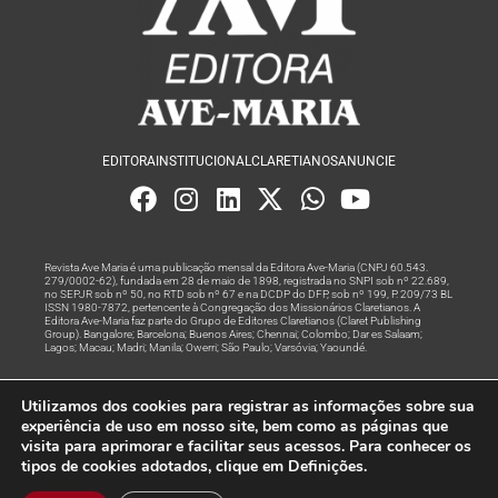
EDITORA
INSTITUCIONAL
CLARETIANOS
ANUNCIE
Revista Ave Maria é uma publicação mensal da Editora Ave-Maria (CNPJ 60.543.
279/0002-62), fundada em 28 de maio de 1898, registrada no SNPI sob nº 22.689,
no SEPJR sob nº 50, no RTD sob nº 67 e na DCDP do DFP, sob nº 199, P. 209/73 BL
ISSN 1980-7872, pertencente à Congregação dos Missionários Claretianos. A
Editora Ave-Maria faz parte do Grupo de Editores Claretianos (Claret Publishing
Group). Bangalore; Barcelona; Buenos Aires; Chennai; Colombo; Dar es Salaam;
Lagos; Macau; Madri; Manila; Owerri; São Paulo; Varsóvia; Yaoundé.
Produção editorial e marketing digital feito com
por Grupo A
Utilizamos dos cookies para registrar as informações sobre sua
Rede
experiência de uso em nosso site, bem como as páginas que
visita para aprimorar e facilitar seus acessos. Para conhecer os
© Todos os Direitos Reservados
tipos de cookies adotados, clique em Definições.