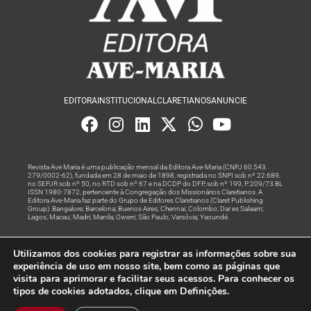
EDITORA
INSTITUCIONAL
CLARETIANOS
ANUNCIE
Revista Ave Maria é uma publicação mensal da Editora Ave-Maria (CNPJ 60.543.
279/0002-62), fundada em 28 de maio de 1898, registrada no SNPI sob nº 22.689,
no SEPJR sob nº 50, no RTD sob nº 67 e na DCDP do DFP, sob nº 199, P. 209/73 BL
ISSN 1980-7872, pertencente à Congregação dos Missionários Claretianos. A
Editora Ave-Maria faz parte do Grupo de Editores Claretianos (Claret Publishing
Group). Bangalore; Barcelona; Buenos Aires; Chennai; Colombo; Dar es Salaam;
Lagos; Macau; Madri; Manila; Owerri; São Paulo; Varsóvia; Yaoundé.
Produção editorial e marketing digital feito com
por Grupo A
Utilizamos dos cookies para registrar as informações sobre sua
Rede
experiência de uso em nosso site, bem como as páginas que
visita para aprimorar e facilitar seus acessos. Para conhecer os
© Todos os Direitos Reservados
tipos de cookies adotados, clique em Definições.